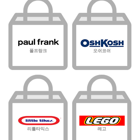
폴프랑크
오쉬코쉬
리틀타익스
레고