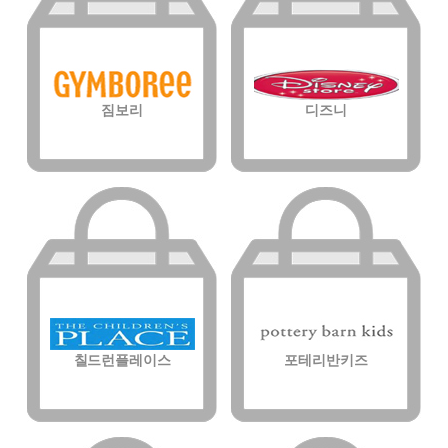
짐보리
디즈니
칠드런플레이스
포테리반키즈