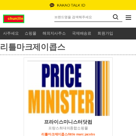
사주세요
쇼핑몰
해외지사주소
국제배송료
회원가입
리틀마크제이콥스
프라이스미니스터닷컴
프랑스최대의종합쇼핑몰
리틀마크제이콥스/little marc jacobs