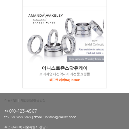
어니스트존스닷유케이
프리미엄패션악세사리전문쇼핑몰
태그호이어/tag heuer
이용약관
|
개인정보취급방침
010-123-4567
fax : xx-xxxx-xxxx | email : xxxxxx@naver.com
주소:(34600) 서울특별시 강남구