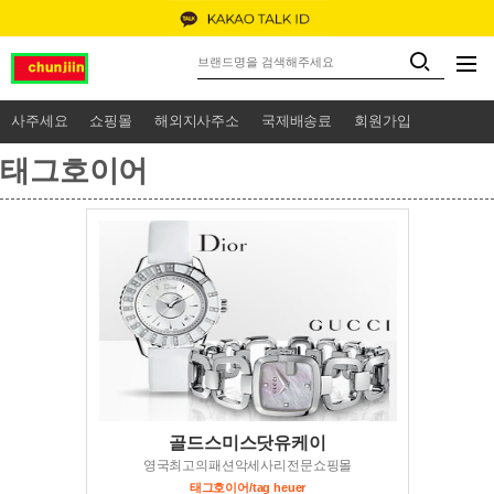
사주세요
쇼핑몰
해외지사주소
국제배송료
회원가입
태그호이어
골드스미스닷유케이
영국최고의패션악세사리전문쇼핑몰
태그호이어/tag heuer