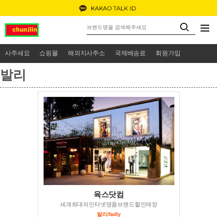
사주세요
쇼핑몰
해외지사주소
국제배송료
회원가입
발리
육스닷컴
세계최대의인터넷명품브랜드할인매장
발리/bally