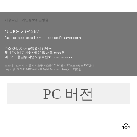
이용약관
|
개인정보취급방침
010-123-4567
fax : xx-xxxx-xxxx | email : xxxxxx@naver.com
주소:(34600) 서울특별시 강남구
통신판매신고번호 : 제 2018-서울-xxxx호
대표자 : 홍길동 사업자등록번호 : xxx-xx-xxxx
스트서버 소재지 : 서울시 서초구 서초동 1710-1번지 SK브로드밴드 IDC센터
Copyright ＠2019 GBC mall All Right Reserved. Design by 티즈엠
PC 버전