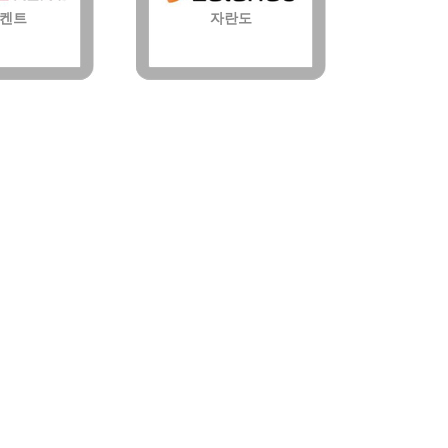
켄트
자란도