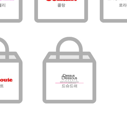
앨리
콜랑
로라
트
드슈드쉬