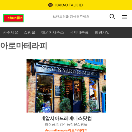
사주세요
쇼핑몰
해외지사주소
국제배송료
회원가입
아로마테라피
네알시아드레메디스닷컴
화장품,건강식품전문쇼핑몰
Aromatherapie/아로마테라피