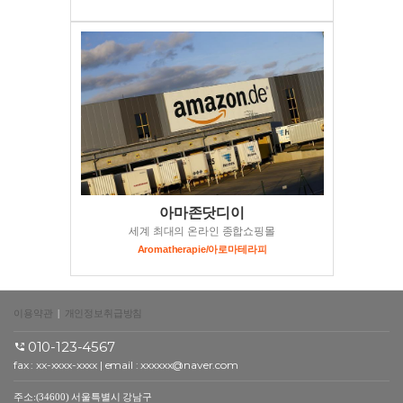
아마존닷디이
세계 최대의 온라인 종합쇼핑몰
Aromatherapie/아로마테라피
이용약관
|
개인정보취급방침
010-123-4567
fax : xx-xxxx-xxxx | email : xxxxxx@naver.com
주소:(34600) 서울특별시 강남구