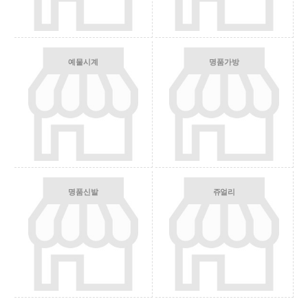
예물시계
명품가방
명품신발
쥬얼리