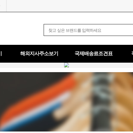
기
해외지사주소보기
국제배송료조견표