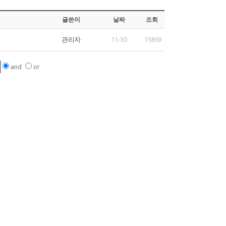
글쓴이
날짜
조회
관리자
11-30
15859
and
or