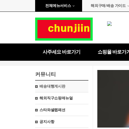
전체메뉴서비스
해외구매/배송 가이드
사주세요 바로가기
쇼핑몰 바로가
커뮤니티
배송대행게시판
해외직구쇼핑매뉴얼
스타와셀렙패션
공지사항