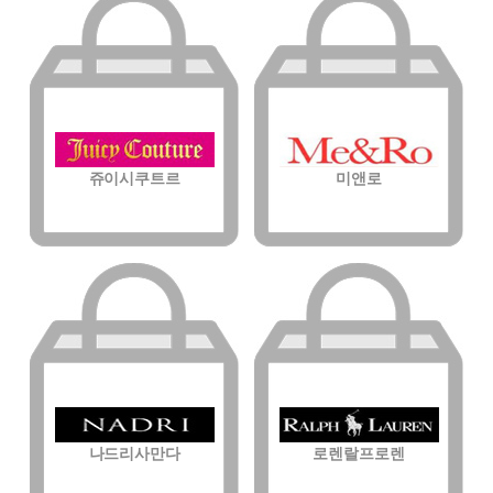
쥬이시쿠트르
미앤로
나드리사만다
로렌랄프로렌