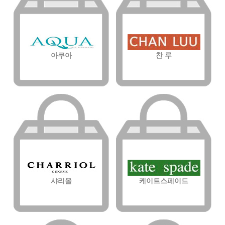
아쿠아
찬 루
샤리올
케이트스페이드