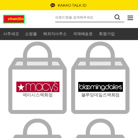
사주세요
쇼핑몰
해외지사주소
국제배송료
회원가입
메이시스백화점
블루밍데일즈백화점