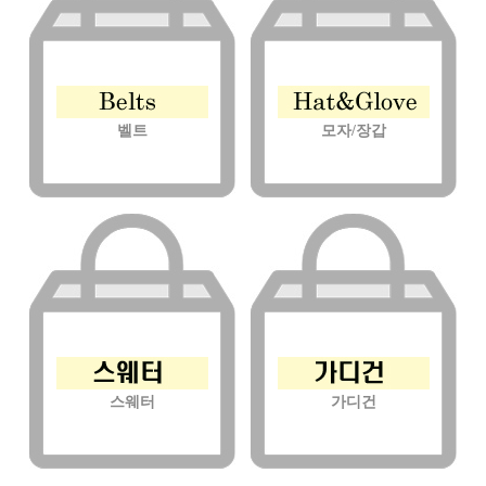
벨트
모자/장갑
스웨터
가디건