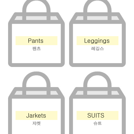
팬츠
레깅스
쟈켓
슈트