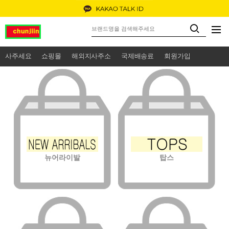
사주세요
쇼핑몰
해외지사주소
국제배송료
회원가입
뉴어라이발
탑스